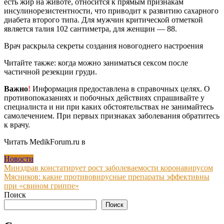
есть жир на животе, относится к прямым признакам
инсулинорезистентности, что приводит к развитию сахарного
диабета второго типа. Для мужчин критической отметкой
является талия 102 сантиметра, для женщин — 88.
Врач раскрыла секреты создания новогоднего настроения
Читайте также: когда можно заниматься сексом после
частичной резекции груди.
Важно
!
Информация предоставлена в справочных целях. О
противопоказаниях и побочных действиях спрашивайте у
специалиста и ни при каких обстоятельствах не занимайтесь
самолечением. При первых признаках заболевания обратитесь
к врачу.
Читать MedikForum.ru в
Новости
Навигация
Минздрав констатирует рост заболеваемости коронавирусом
Мясников: какие противовирусные препараты эффективны
по
при «свином гриппе»
записям
Поиск
Поиск