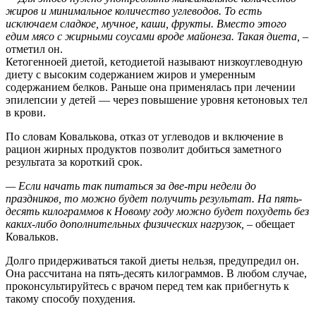
жиров и минимальное количество углеводов. То есть
исключаем сладкое, мучное, каши, фрукты. Вместо этого
едим мясо с жирными соусами вроде майонеза. Такая диета,
–
отметил он.
Кетогенноей диетой, кетодиетой называют низкоуглеводную
диету с высоким содержанием жиров и умеренным
содержанием белков. Раньше она применялась при лечении
эпилепсии у детей — через повышение уровня кетоновых тел
в крови.
По словам Ковалькова, отказ от углеводов и включение в
рацион жирных продуктов позволит добиться заметного
результата за короткий срок.
— Если начать так питаться за две-три недели до
праздников, то можно будет получить результат. На пять-
десять килограммов к Новому году можно будет похудеть без
каких-либо дополнительных физических нагрузок,
– обещает
Ковальков.
Долго придерживаться такой диеты нельзя, предупредил он.
Она рассчитана на пять-десять килограммов. В любом случае,
проконсультируйтесь с врачом перед тем как прибегнуть к
такому способу похудения.