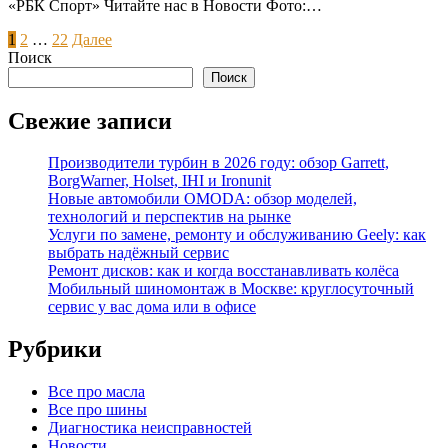
«РБК Спорт» Читайте нас в Новости Фото:…
Пагинация
1
2
…
22
Далее
Поиск
записей
Поиск
Свежие записи
Производители турбин в 2026 году: обзор Garrett,
BorgWarner, Holset, IHI и Ironunit
Новые автомобили OMODA: обзор моделей,
технологий и перспектив на рынке
Услуги по замене, ремонту и обслуживанию Geely: как
выбрать надёжный сервис
Ремонт дисков: как и когда восстанавливать колёса
Мобильный шиномонтаж в Москве: круглосуточный
сервис у вас дома или в офисе
Рубрики
Все про масла
Все про шины
Диагностика неисправностей
Новости