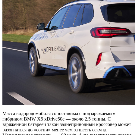
Масса водородомобиля сопоставима с подзаряжаемым
гибридом BMW X5 xDrive50e — около 2,5 тонны. С
заряженной батареей такой заднеприводный кроссовер может
разогнаться до «сотни» менее чем за шесть секунд.