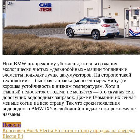
Но в BMW по-прежнему убеждены, что для создания
экологически чистых «дальнобойных» машин топливные
элементы подходят лучше аккумуляторов. На стороне такой
технологии — быстрая заправка (менее четырех минут) и
хорошая устойчивость к низким температурам. Хотя и
главный недостаток с годами не меняется — это скудная сеть
дорогущих водородных заправок. Даже в Германии их сейчас
меньше сотни на всю страну. Так что сроки появления
водородного BMW iX5 в свободной продаже по-прежнему не
названы.
Новости
Навигация
Кроссовер Buick Electra E5 готов к старту продаж, на очереди
Electra E4
по