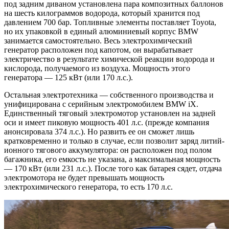
под задним диваном установлена пара композитных баллонов
на шесть килограммов водорода, который хранится под
давлением 700 бар. Топливные элементы поставляет Toyota,
но их упаковкой в единый алюминиевый корпус BMW
занимается самостоятельно. Весь электрохимический
генератор расположен под капотом, он вырабатывает
электричество в результате химической реакции водорода и
кислорода, получаемого из воздуха. Мощность этого
генератора — 125 кВт (или 170 л.с.).
Остальная электротехника — собственного производства и
унифицирована с серийным электромобилем BMW iX.
Единственный тяговый электромотор установлен на задней
оси и имеет пиковую мощность 401 л.с. (прежде компания
анонсировала 374 л.с.). Но развить ее он сможет лишь
кратковременно и только в случае, если позволит заряд литий-
ионного тягового аккумулятора: он расположен под полом
багажника, его емкость не указана, а максимальная мощность
— 170 кВт (или 231 л.с.). После того как батарея сядет, отдача
электромотора не будет превышать мощность
электрохимического генератора, то есть 170 л.с.