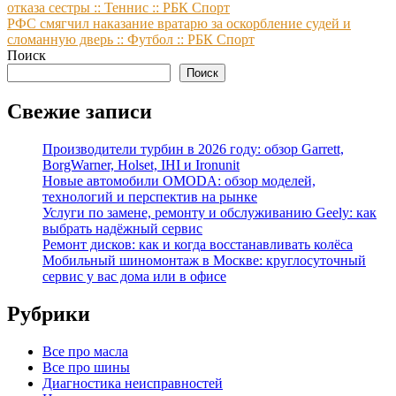
отказа сестры :: Теннис :: РБК Спорт
по
РФС смягчил наказание вратарю за оскорбление судей и
записям
сломанную дверь :: Футбол :: РБК Спорт
Поиск
Поиск
Свежие записи
Производители турбин в 2026 году: обзор Garrett,
BorgWarner, Holset, IHI и Ironunit
Новые автомобили OMODA: обзор моделей,
технологий и перспектив на рынке
Услуги по замене, ремонту и обслуживанию Geely: как
выбрать надёжный сервис
Ремонт дисков: как и когда восстанавливать колёса
Мобильный шиномонтаж в Москве: круглосуточный
сервис у вас дома или в офисе
Рубрики
Все про масла
Все про шины
Диагностика неисправностей