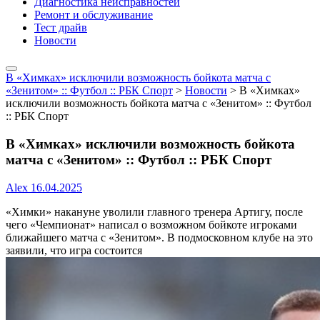
Диагностика неисправностей
Ремонт и обслуживание
Тест драйв
Новости
В «Химках» исключили возможность бойкота матча с
«Зенитом» :: Футбол :: РБК Спорт
>
Новости
>
В «Химках»
исключили возможность бойкота матча с «Зенитом» :: Футбол
:: РБК Спорт
В «Химках» исключили возможность бойкота
матча с «Зенитом» :: Футбол :: РБК Спорт
Alex
16.04.2025
«Химки» накануне уволили главного тренера Артигу, после
чего «Чемпионат» написал о возможном бойкоте игроками
ближайшего матча с «Зенитом». В подмосковном клубе на это
заявили, что игра состоится