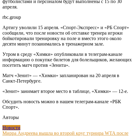
футболистами и персоналом будут выполнены с 15 по 30
апреля.
rbc.group
Артигу уволили 15 апреля. «Спорт-Экспресс» и «РБ Спорт»
сообщили, что после новости об отставке тренера игроки
бойкотировали тренировку на поле и вместо этого около
десяти минут позанимались в тренажерном зале.
Утром в среду «Химки» опубликовали в телеграм-канале
информацию о покупке билетов для болельщиков, желающих
посетить матч против «Зенита».
Матч «Зенит» — «Химки» запланирован на 20 апреля в
Санкт-Петербурге.
«Зенит» занимает второе место в таблице, «Химки» — 12-е.
Обсудить новость можно в нашем телеграм-канале «РБК
Спорт».
Авторы
Новости
Навигация
Мирра Андреева вышла во второй круг турнира WTA после