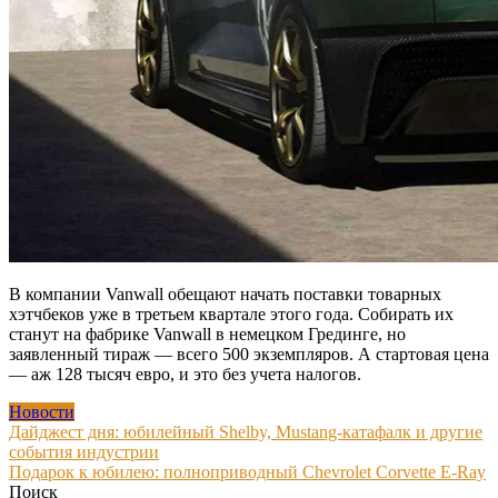
В компании Vanwall обещают начать поставки товарных
хэтчбеков уже в третьем квартале этого года. Собирать их
станут на фабрике Vanwall в немецком Грединге, но
заявленный тираж — всего 500 экземпляров. А стартовая цена
— аж 128 тысяч евро, и это без учета налогов.
Новости
Навигация
Дайджест дня: юбилейный Shelby, Mustang-катафалк и другие
события индустрии
по
Подарок к юбилею: полноприводный Chevrolet Corvette E-Ray
записям
Поиск