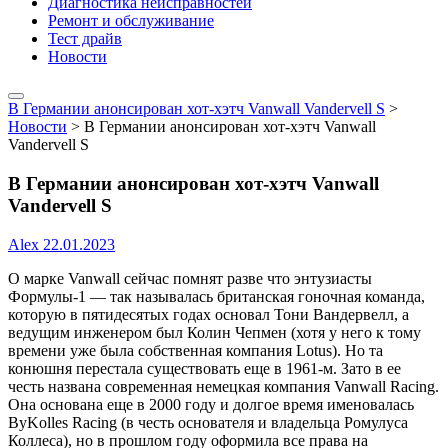
Диагностика неисправностей
Ремонт и обслуживание
Тест драйв
Новости
В Германии анонсирован хот-хэтч Vanwall Vandervell S
>
Новости
>
В Германии анонсирован хот-хэтч Vanwall
Vandervell S
В Германии анонсирован хот-хэтч Vanwall
Vandervell S
Alex
22.01.2023
О марке Vanwall сейчас помнят разве что энтузиасты
Формулы-1 — так называлась британская гоночная команда,
которую в пятидесятых годах основал Тони Вандервелл, а
ведущим инженером был Колин Чепмен (хотя у него к тому
времени уже была собственная компания Lotus). Но та
конюшня перестала существовать еще в 1961-м. Зато в ее
честь названа современная немецкая компания Vanwall Racing.
Она основана еще в 2000 году и долгое время именовалась
ByKolles Racing (в честь основателя и владельца Ромулуса
Коллеса), но в прошлом году оформила все права на