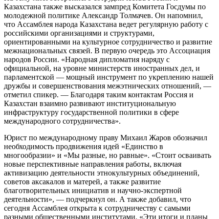
Казахстана также высказался зампред Комитета Госдумы по
молодежной политике Александр Толмачев. Он напомнил,
что Ассамблея народа Казахстана ведет регулярную работу с
российскими организациями и структурами,
ориентированными на культурное сотрудничество и развитие
межнациональных связей. В первую очередь это Ассоциация
народов России. «Народная дипломатия наряду с
официальной, на уровне министерств иностранных дел, и
парламентской — мощный инструмент по укреплению нашей
дружбы и совершенствования межэтнических отношений, —
отметил спикер. — Благодаря таким контактам Россия и
Казахстан взаимно развивают институциональную
инфраструктуру государственной политики в сфере
международного сотрудничества».
Юрист по международному праву Михаил Жаров обозначил
необходимость продвижения идей «Единство в
многообразии» и «Мы разные, но равные». «Стоит осваивать
новые перспективные направления работы, включая
активизацию деятельности этнокультурных объединений,
советов аксакалов и матерей, а также развитие
благотворительных инициатив и научно-экспертной
деятельности», — подчеркнул он. А также добавил, что
сегодня Ассамблея открыта к сотрудничеству с самыми
разными общественными институтами. «Эти итоги и планы