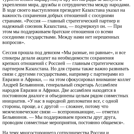
укреплении мира, дружбы и сотрудничества между народами.
В ходе своего выступления президент Казахстана указал на
важность сохранения добрых отношений с соседними
странами. «Россия — главный стратегический партнер и
надежный союзник Казахстана, — подчеркнул он. — При
этом мы поддерживаем братские отношения со всеми
соседними государствами. Между нами нет нерешенных
вопросов».
Сессия прошла под девизом «Мы разные, но равные», и все
спикеры делали акцент на необходимости сохранения
крепких отношений с Россией — главным стратегическим
партнером Казахстана. Но для страны также важно развивать
связи с другими государствами, например с партнерами из
Евразии и Африки, — на этом сфокусировал внимание коллег
Андрей Бельянинов, генеральный секретарь Ассамблеи
народов Евразии и Африки. Две ассамблеи находятся в
постоянном диалоге и объединены целым рядом совместных
инициатив. «У нас в народной дипломатии все, с одной
стороны, проще, а с другой — сложнее, потому что
межчеловеческие связи — всепроникающие, — отметил
Бельянинов. — Мы поддерживаем проекты друг друга,
проводим совместные мероприятия, постоянно общаемся».
На тему многостороннего сотрудничества России и