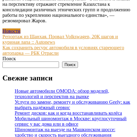
на перспективу отражают стремление Казахстана к
консолидации различных этнических групп и продолжению
работы по укреплению национального единства», —
резюмировал Жаров.
Новости
Навигация
Репортаж из Шанхая. Провал Volkswagen, 20К шагов и
куриная лапа :: Autonews
по
Как сохранить ресурс автомобиля в условиях стареющего
записям
автопарка — РБК Отрасли
Поиск
Поиск
Свежие записи
Новые автомобили OMODA: обзор моделей,
технологий и перспектив на рынке
Услуги по замене, ремонту и обслуживанию Geely: как
выбрать надёжный сервис
Ремонт дисков: как и когда восстанавливать колёса
Мобильный шиномонтаж в Москве: круглосуточный
сервис у вас дома или в офисе
Шиномонтаж на выезде на Машкинском шоссе:
удобство и скорость выездного обслуживания