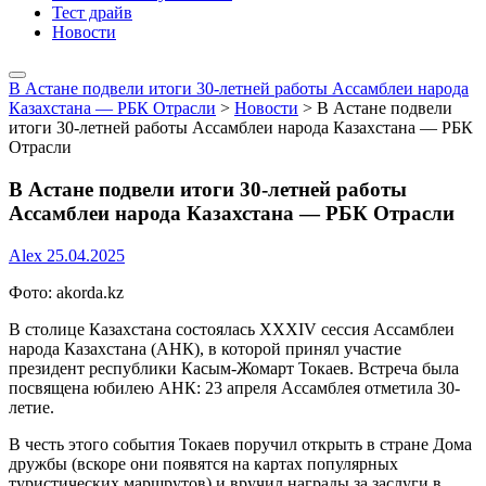
Тест драйв
Новости
В Астане подвели итоги 30-летней работы Ассамблеи народа
Казахстана — РБК Отрасли
>
Новости
>
В Астане подвели
итоги 30-летней работы Ассамблеи народа Казахстана — РБК
Отрасли
В Астане подвели итоги 30-летней работы
Ассамблеи народа Казахстана — РБК Отрасли
Alex
25.04.2025
Фото: akorda.kz
В столице Казахстана состоялась ХХХІV сессия Ассамблеи
народа Казахстана (АНК), в которой принял участие
президент республики Касым-Жомарт Токаев. Встреча была
посвящена юбилею АНК: 23 апреля Ассамблея отметила 30-
летие.
В честь этого события Токаев поручил открыть в стране Дома
дружбы (вскоре они появятся на картах популярных
туристических маршрутов) и вручил награды за заслуги в