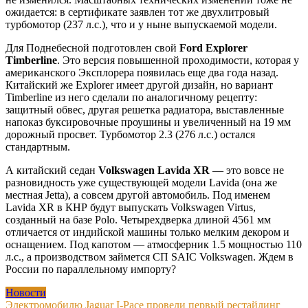
ожидается: в сертификате заявлен тот же двухлитровый
турбомотор (237 л.с.), что и у ныне выпускаемой модели.
Для Поднебесной подготовлен свой
Ford Explorer
Timberline
. Это версия повышенной проходимости, которая у
американского Эксплорера появилась еще два года назад.
Китайский же Explorer имеет другой дизайн, но вариант
Timberline из него сделали по аналогичному рецепту:
защитный обвес, другая решетка радиатора, выставленные
напоказ буксировочные проушины и увеличенный на 19 мм
дорожный просвет. Турбомотор 2.3 (276 л.с.) остался
стандартным.
А китайский седан
Volkswagen Lavida XR
— это вовсе не
разновидность уже существующей модели Lavida (она же
местная Jetta), а совсем другой автомобиль. Под именем
Lavida XR в КНР будут выпускать Volkswagen Virtus,
созданный на базе Polo. Четырехдверка длиной 4561 мм
отличается от индийской машины только мелким декором и
оснащением. Под капотом — атмосферник 1.5 мощностью 110
л.с., а производством займется СП SAIC Volkswagen. Ждем в
России по параллельному импорту?
Новости
Навигация
Электромобилю Jaguar I-Pace провели первый рестайлинг