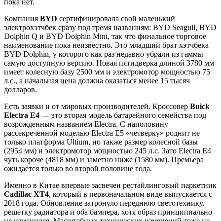
пока нет.
Компания
BYD
сертифицировала свой маленький
электрохэтчбек сразу под тремя названиям: BYD Seagull, BYD
Dolphin Q и BYD Dolphin Mini, так что финальное торговое
наименование пока неизвестно. Это младший брат хэтчбека
BYD Dolphin, у которого как раз недавно убрали из гаммы
самую доступную версию. Новая пятидверка длиной 3780 мм
имеет колесную базу 2500 мм и электромотор мощностью 75
л.с., а начальная цена должна оказаться менее 15 тысяч
долларов.
Есть заявки и от мировых производителей. Кроссовер
Buick
Electra E4
— это вторая модель батарейного семейства под
возрожденным названием Electra. С наполовину
рассекреченной моделью Electra E5 «четверку» роднит не
только платформа Ultium, но также размер колесной базы
(2954 мм) и электромотор мощностью 245 л.с. Зато Electra E4
чуть короче (4818 мм) и заметно ниже (1580 мм). Премьера
ожидается только во второй половине года.
Именно в Китае впервые засвечен рестайлинговый паркетник
Cadillac XT4
, который в первоначальном виде выпускается с
2018 года. Обновление затронуло переднюю светотехнику,
решетку радиатора и оба бампера, хотя образ принципиально
не изменился. Масштабных технических изменений тоже не