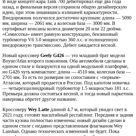
В виде концепт-кара Tank 700 дебютировал еще два года
назад, и финальная версия сохранила общую дизайнерскую
идею, при этом лишившись излишней карикатурности.
Внедорожник получился достаточно крупным: длина — 5090
мм, ширина — 2061 мм, а колесная база — 3000 мм. В
сертификат вписаны колеса диаметром 20 или 22 дюйма.
«Семисотка» имеет рамную конструкцию, бензиновый
турбомотор V6 3.0 мощностью 360 л.с. и полноценную
внедорожную трансмиссию. Дебют ожидается весной.
Новый кроссовер
Geely G426
— это младший брат модели
Boyue/Atlas второго поколения. Оба автомобиля сделаны в
едином стиле и базируются на одной модульной платформе,
но G426 чуть компактнее: длина — 4510 мм, колесная база —
2701 мм. То есть по размерам он сопоставим с «первым»
Атласом, который продается в России. Под капотом новичка
— четырехцилиндровый турбомотор 1.5 мощностью 181 л.с.
Премьера должна состояться весной, и тогда новый паркетник
наверняка обретет другое название.
Кроссоверу
Wey Latte
длиной 4,7 м, который увидел свет в
2021 году, готовят масштабный рестайлинг. Передняя и задняя
части кузова полностью изменены: новый дизайн сделан в
едином стиле с недавно представленным флагманом Wey
Lanshan. Однако технических изменений не будет. Пока