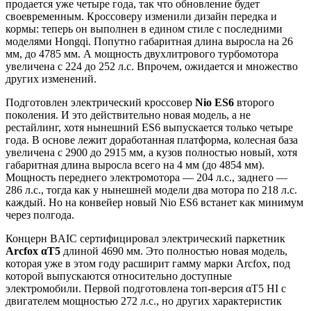
продается уже четыре года, так что обновление будет
своевременным. Кроссоверу изменили дизайн передка и
кормы: теперь он выполнен в едином стиле с последними
моделями Hongqi. Попутно габаритная длина выросла на 26
мм, до 4785 мм. А мощность двухлитрового турбомотора
увеличена с 224 до 252 л.с. Впрочем, ожидается и множество
других изменений.
Подготовлен электрический кроссовер
Nio ES6
второго
поколения. И это действительно новая модель, а не
рестайлинг, хотя нынешний ES6 выпускается только четыре
года. В основе лежит доработанная платформа, колесная база
увеличена с 2900 до 2915 мм, а кузов полностью новый, хотя
габаритная длина выросла всего на 4 мм (до 4854 мм).
Мощность переднего электромотора — 204 л.с., заднего —
286 л.с., тогда как у нынешней модели два мотора по 218 л.с.
каждый. Но на конвейер новый Nio ES6 встанет как минимум
через полгода.
Концерн BAIC сертифицировал электрический паркетник
Arcfox αT5
длиной 4690 мм. Это полностью новая модель,
которая уже в этом году расширит гамму марки Arcfox, под
которой выпускаются относительно доступные
электромобили. Первой подготовлена топ-версия αT5 HI с
двигателем мощностью 272 л.с., но других характеристик