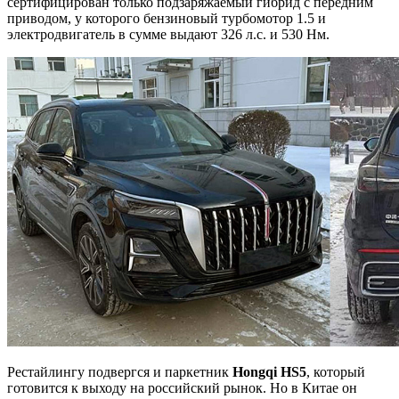
сертифицирован только подзаряжаемый гибрид с передним
приводом, у которого бензиновый турбомотор 1.5 и
электродвигатель в сумме выдают 326 л.с. и 530 Нм.
Рестайлингу подвергся и паркетник
Hongqi HS5
, который
готовится к выходу на российский рынок. Но в Китае он