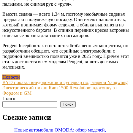
пальцами, не снимая рук с «руля».
Высота седана — всего 1,34 м, поэтому необычные сиденья
предлагают полулежачую посадку. Они имеют наполнитель,
который принимает форму седоков, а обивка выполнена из
искусственного бархата. В спинки передних кресел встроены
отдельные экраны для задних пассажиров.
Peugeot Inception так и останется безбашенным концептом, но
разработчики обещают, что серийные электромобили с
подобной внешностью появятся уже в 2025 году. Причем этот
стиль достанется всем моделям Peugeot, вплоть до самых
маленьких.
Новости
Навигация
BYD показал внедорожник и суперкар под маркой Yangwang
Электрический пикап Ram 1500 Revolution: вдогонку за
по
Фордом и GM
записям
Поиск
Поиск
Свежие записи
Новые автомобили OMODA: обзор моделей,