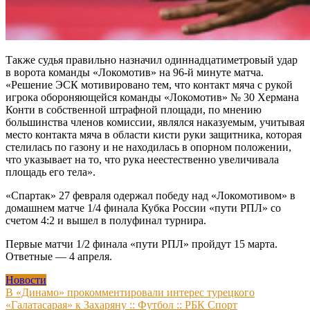
Также судья правильно назначил одиннадцатиметровый удар
в ворота команды «Локомотив» на 96-й минуте матча.
«Решение ЭСК мотивировано тем, что контакт мяча с рукой
игрока обороняющейся команды «Локомотив» № 30 Хермана
Конти в собственной штрафной площади, по мнению
большинства членов комиссии, являлся наказуемым, учитывая
место контакта мяча в области кисти руки защитника, которая
стелилась по газону и не находилась в опорном положении,
что указывает на то, что рука неестественно увеличивала
площадь его тела».
«Спартак» 27 февраля одержал победу над «Локомотивом» в
домашнем матче 1/4 финала Кубка России «пути РПЛ» со
счетом 4:2 и вышел в полуфинал турнира.
Первые матчи 1/2 финала «пути РПЛ» пройдут 15 марта.
Ответные — 4 апреля.
Новости
Навигация
В «Динамо» прокомментировали интерес турецкого
«Галатасарая» к Захаряну :: Футбол :: РБК Спорт