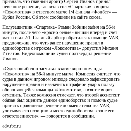
признала, что главный арбитр Сергей Иванов принял
неверное решение, засчитав гол «Спартака» в ворота
«Локомотива» в ответном матче 1/4 финала «Фонбет» —
Кубка России. Об этом сообщили на сайте союза.
Полузащитник «Спартака» Роман Зобнин забил на 56-й
минуте, после чего «красно-белые» вышли вперед и счет
матча стал 2:1. Главный арбитр обратился к помощи VAR,
предположив, что чуть ранее нарушение правил в
единоборстве с игроком «Локомотива» допустил Михаил
Игнатов. Видеопомощник судьи подтвердил решение
Иванова.
«Судья ошибочно засчитал взятие ворот команды
«Локомотив» на 56-й минуте матча. Комиссия считает, что
судье в данном игровом эпизоде следовало зафиксировать
нарушение правил и назначить штрафной удар в пользу
обороняющейся команды «Локомотив», а взятие ворот
отменить. Также комиссия отмечает, что второй ассистент
обязан был оценить данное единоборство и помочь судье
принять правильное решение до вмешательства VAR,
учитывая его позицию и место единоборства в зоне его
ответственности», — говорится в сообщении.
adv.rbc.ru