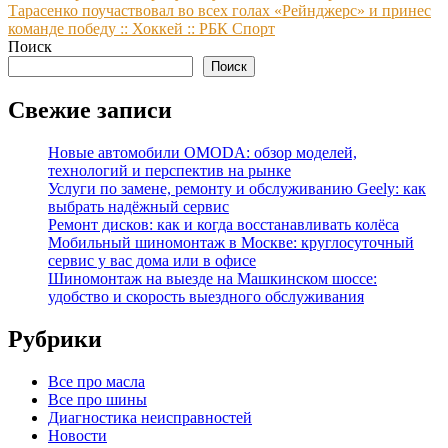
по
Тарасенко поучаствовал во всех голах «Рейнджерс» и принес
записям
команде победу :: Хоккей :: РБК Спорт
Поиск
Поиск
Свежие записи
Новые автомобили OMODA: обзор моделей,
технологий и перспектив на рынке
Услуги по замене, ремонту и обслуживанию Geely: как
выбрать надёжный сервис
Ремонт дисков: как и когда восстанавливать колёса
Мобильный шиномонтаж в Москве: круглосуточный
сервис у вас дома или в офисе
Шиномонтаж на выезде на Машкинском шоссе:
удобство и скорость выездного обслуживания
Рубрики
Все про масла
Все про шины
Диагностика неисправностей
Новости