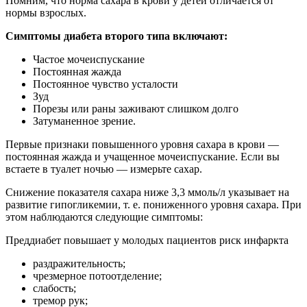
Помним, что норма сахара в крови у детей отличается от
нормы взрослых.
Симптомы диабета второго типа включают:
Частое мочеиспускание
Постоянная жажда
Постоянное чувство усталости
Зуд
Порезы или раны заживают слишком долго
Затуманенное зрение.
Первые признаки повышенного уровня сахара в крови —
постоянная жажда и учащенное мочеиспускание. Если вы
встаете в туалет ночью — измерьте сахар.
Снижение показателя сахара ниже 3,3 ммоль/л указывает на
развитие гипогликемии, т. е. пониженного уровня сахара. При
этом наблюдаются следующие симптомы:
Преддиабет повышает у молодых пациентов риск инфаркта
раздражительность;
чрезмерное потоотделение;
слабость;
тремор рук;