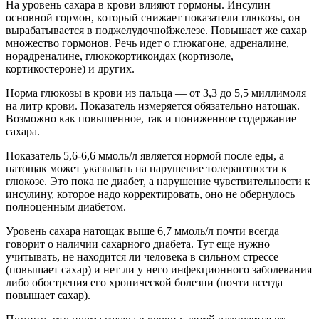
На уровень сахара в крови влияют гормоны. Инсулин —
основной гормон, который снижает показатели глюкозы, он
вырабатывается в поджелудочнойжелезе. Повышает же сахар
множество гормонов. Речь идет о глюкагоне, адреналине,
норадреналине, глюкокортикоидах (кортизоле,
кортикостероне) и других.
Норма глюкозы в крови из пальца — от 3,3 до 5,5 миллимоля
на литр крови. Показатель измеряется обязательно натощак.
Возможно как повышенное, так и пониженное содержание
сахара.
Показатель 5,6-6,6 ммоль/л является нормой после еды, а
натощак может указывать на нарушение толерантности к
глюкозе. Это пока не диабет, а нарушение чувствительности к
инсулину, которое надо корректировать, оно не обернулось
полноценным диабетом.
Уровень сахара натощак выше 6,7 ммоль/л почти всегда
говорит о наличии сахарного диабета. Тут еще нужно
учитывать, не находится ли человека в сильном стрессе
(повышает сахар) и нет ли у него инфекционного заболевания
либо обострения его хронической болезни (почти всегда
повышает сахар).