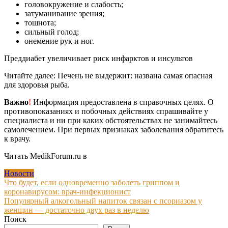
головокружение и слабость;
затуманивание зрения;
тошнота;
сильный голод;
онемение рук и ног.
Преддиабет увеличивает риск инфарктов и инсультов
Читайте далее: Печень не выдержит: названа самая опасная
для здоровья рыба.
Важно
!
Информация предоставлена в справочных целях. О
противопоказаниях и побочных действиях спрашивайте у
специалиста и ни при каких обстоятельствах не занимайтесь
самолечением. При первых признаках заболевания обратитесь
к врачу.
Читать MedikForum.ru в
Новости
Навигация
Что будет, если одновременно заболеть гриппом и
коронавирусом: врач-инфекционист
по
Популярный алкогольный напиток связан с псориазом у
записям
женщин — достаточно двух раз в неделю
Поиск