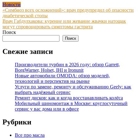
Новости
Навигация
«Симбиоз всех осложнений»: врач предупредил об опасности
диабетической стопы
по
Врач Габдулхакова: курение или жевание жвачки натощак
записям
могут спровоцировать симптомы гастрита
Поиск
Поиск
Свежие записи
Производители турбин в 2026 году: обзор Garrett,
BorgWarner, Holset, IHI и Ironunit
Новые автомобили OMODA: обзор моделей,
технологий и перспектив на рынке
Услуги по замене, ремонту и обслуживанию Geely: как
выбрать надёжный сервис
Ремонт дисков: как и когда восстанавливать колёса
Мобильный шиномонтаж в Москве: круглосуточный
сервис у вас дома или в офисе
Рубрики
Все про масла