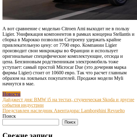
А вот сравнение с моделью Citroen Ami выходит не в пользу
Ligier. Унификация компонентов в рамках концерна Stellantis и
сборка в Марокко позволили Ситроену удержать крайне
привлекательную цену: от 7790 евро. Компании Ligier
производит свои микрокары во Франции и использует
оригинальные специфические комплектующие, отсюда и
цена. Бензиновым родственникам электромобиль тоже
уступает: самый простой Microcar Due (это дочерняя марка
фирмы Ligier) стоит от 10600 евро. Так что расчет главным
образом на лояльных покупателей. Продажи модели Myli
начнутся в мае.
Новости
Навигация
Дайджест дня: BMW i5 на тестах, студенческая Skoda и другие
события индустрии
по
Представлен наследник Авентадора: Lamborghini Revuelto
записям
Поиск
Поиск
Свежие записи