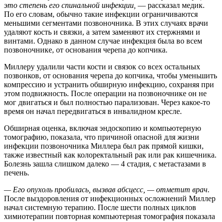
это степень его спинальной инфекции,
— рассказал медик.
По его словам, обычно такие инфекции ограничиваются
меньшими сегментами позвоночника. В этих случаях врачи
удаляют кость и связки, а затем заменяют их стержнями и
винтами. Однако в данном случае инфекция была во всем
позвоночнике, от основания черепа до копчика.
Миллеру удалили части кости и связок со всех остальных
позвонков, от основания черепа до копчика, чтобы уменьшить
компрессию и устранить обширную инфекцию, сохраняя при
этом подвижность. После операции на позвоночнике он не
мог двигаться и был полностью парализован. Через какое-то
время он начал передвигаться в инвалидном кресле.
Обширная оценка, включая эндоскопию и компьютерную
томографию, показала, что причиной опасной для жизни
инфекции позвоночника Миллера был рак прямой кишки,
также известный как колоректальный рак или рак кишечника.
Болезнь зашла слишком далеко — 4 стадия, с метастазами в
печень.
— Его опухоль пробилась, вызвав абсцесс, — отметит врач.
После выздоровления от инфекционных осложнений Миллер
начал системную терапию. После шести полных циклов
химиотерапии повторная компьютерная томография показала