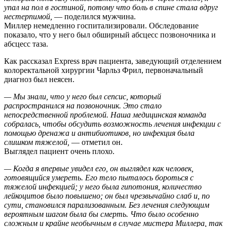
упал на пол в гостиной, потому что боль в спине стала вдруг
нестерпимой,
— поделился мужчина.
Миллер немедленно госпитализировали. Обследование
показало, что у него был обширный абсцесс позвоночника и
абсцесс таза.
Как рассказал Express врач пациента, заведующий отделением
колоректальной хирургии Чарльз Фрил, первоначальный
диагноз был неясен.
— Мы знали, что у него был сепсис, который
распространился на позвоночник. Это стало
непосредственной проблемой. Наша медицинская команда
собралась, чтобы обсудить возможность лечения инфекции с
помощью дренажа и антибиотиков, но инфекция была
слишком тяжелой,
— отметил он.
Выглядел пациент очень плохо.
— Когда я впервые увидел его, он выглядел как человек,
готовящийся умереть. Его тело пыталось бороться с
тяжелой инфекцией; у него была гипотония, количество
лейкоцитов было повышено; он был чрезвычайно слаб и, по
сути, становился парализованным. Без лечения следующим
вероятным шагом была бы смерть. Что было особенно
сложным и крайне необычным в случае мистера Миллера, так