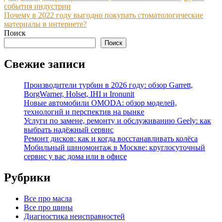
события индустрии
по
Почему в 2022 году выгодно покупать стоматологические
записям
материалы в интернете?
Поиск
Поиск
Свежие записи
Производители турбин в 2026 году: обзор Garrett,
BorgWarner, Holset, IHI и Ironunit
Новые автомобили OMODA: обзор моделей,
технологий и перспектив на рынке
Услуги по замене, ремонту и обслуживанию Geely: как
выбрать надёжный сервис
Ремонт дисков: как и когда восстанавливать колёса
Мобильный шиномонтаж в Москве: круглосуточный
сервис у вас дома или в офисе
Рубрики
Все про масла
Все про шины
Диагностика неисправностей