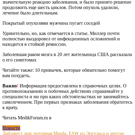
значительную реакцию заболевания, и было принято решение
продолжить еще шесть циклов. Потом опухоль удалили,
лечение было длительным.
Покрытый опухолями мужчина пугает соседей
Удивительно, но, как отмечается в статье, Миллер почти
полностью выздоровел от инфекционных осложнений и
находится в стойкой ремиссии.
Заболевшая раком мозга в 20 лет жительница США рассказала
о его симптомах
Читайте также: 10 привычек, которые обязательно помогут
вам похудеть.
Важно
!
Информация предоставлена в справочных целях. О
противопоказаниях и побочных действиях спрашивайте у
специалиста и ни при каких обстоятельствах не занимайтесь
самолечением. При первых признаках заболевания обратитесь
к врачу.
Читать MedikForum.ru в
Новости
Навигация
Дайджест дня: роторная Mazda, FAW из Энгельса и другие