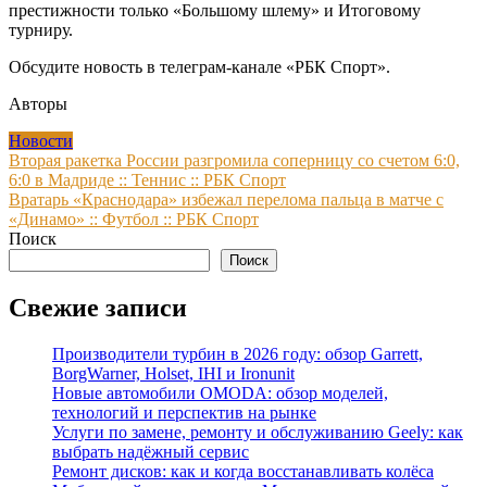
престижности только «Большому шлему» и Итоговому
турниру.
Обсудите новость в телеграм-канале «РБК Спорт».
Авторы
Новости
Навигация
Вторая ракетка России разгромила соперницу со счетом 6:0,
6:0 в Мадриде :: Теннис :: РБК Спорт
по
Вратарь «Краснодара» избежал перелома пальца в матче с
записям
«Динамо» :: Футбол :: РБК Спорт
Поиск
Поиск
Свежие записи
Производители турбин в 2026 году: обзор Garrett,
BorgWarner, Holset, IHI и Ironunit
Новые автомобили OMODA: обзор моделей,
технологий и перспектив на рынке
Услуги по замене, ремонту и обслуживанию Geely: как
выбрать надёжный сервис
Ремонт дисков: как и когда восстанавливать колёса