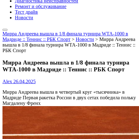
Диагностика неисправностей
Ремонт и обслуживание
Тест драйв
Новости
Мирра Андреева вышла в 1/8 финала турнира WTA-1000 в
Мадриде :: Теннис :: РБК Спорт
>
Новости
>
Мирра Андреева
вышла в 1/8 финала турнира WTA-1000 в Мадриде :: Теннис ::
РБК Спорт
Мирра Андреева вышла в 1/8 финала турнира
WTA-1000 в Мадриде :: Теннис :: РБК Спорт
Alex
26.04.2025
Мирра Андреева вышла в четвертый круг «тысячника» в
Мадриде
Первая ракетка России в двух сетах победила польку
Магдалену Френх