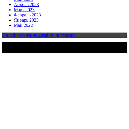
Апрель 2023
Март 2023
Февраль 2023
Январь 2023
Май 2022
Онлайн обучение дизайну интерьера
2023-2025 | Все права защищены | Design & develop by
AmpleThemes