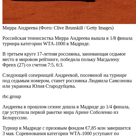
Мирра Андреева
(Фото: Clive Brunskill / Getty Images)
Российская теннисистка Мирра Андреева вышла в 1/8 финала
турнира категории WTA-1000 в Мадриде.
В третьем круге 17-летняя россиянка, занимающая седьмое
место в мировом рейтинге, победила польку Магдалену
Френх (27) со счетом 7:5, 6:3.
Следующей соперницей Андреевой, посеянной на турнире
под седьмым номером, станет россиянка Людмила Самсонова
или украинка Юлия Стародубцева.
rbc.group
Андреева в прошлом сезоне дошла в Мадриде до 1/4 финала,
где уступила первой ракетке мира Арине Соболенко из
Белоруссии.
Турнир в Мадриде с призовым фондом €7,85 млн завершится
3 мая. Соревнования категории WTA-1000 уступают по