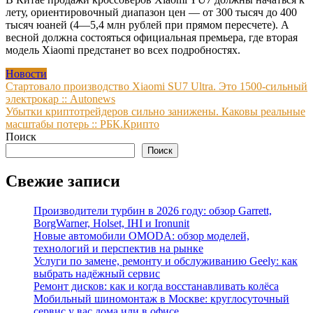
лету, ориентировочный диапазон цен — от 300 тысяч до 400
тысяч юаней (4—5,4 млн рублей при прямом пересчете). А
весной должна состояться официальная премьера, где вторая
модель Xiaomi предстанет во всех подробностях.
Новости
Навигация
Стартовало производство Xiaomi SU7 Ultra. Это 1500-сильный
электрокар :: Autonews
по
Убытки криптотрейдеров сильно занижены. Каковы реальные
записям
масштабы потерь :: РБК.Крипто
Поиск
Поиск
Свежие записи
Производители турбин в 2026 году: обзор Garrett,
BorgWarner, Holset, IHI и Ironunit
Новые автомобили OMODA: обзор моделей,
технологий и перспектив на рынке
Услуги по замене, ремонту и обслуживанию Geely: как
выбрать надёжный сервис
Ремонт дисков: как и когда восстанавливать колёса
Мобильный шиномонтаж в Москве: круглосуточный
сервис у вас дома или в офисе