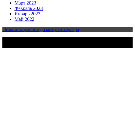
Март 2023
Февраль 2023
Январь 2023
Май 2022
Онлайн обучение дизайну интерьера
2023-2025 | Все права защищены | Design & develop by
AmpleThemes