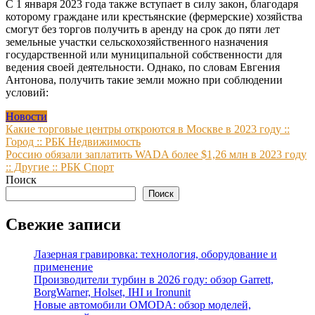
С 1 января 2023 года также вступает в силу закон, благодаря
которому граждане или крестьянские (фермерские) хозяйства
смогут без торгов получить в аренду на срок до пяти лет
земельные участки сельскохозяйственного назначения
государственной или муниципальной собственности для
ведения своей деятельности. Однако, по словам Евгения
Антонова, получить такие земли можно при соблюдении
условий:
Новости
Навигация
Какие торговые центры откроются в Москве в 2023 году ::
Город :: РБК Недвижимость
по
Россию обязали заплатить WADA более $1,26 млн в 2023 году
записям
:: Другие :: РБК Спорт
Поиск
Поиск
Свежие записи
Лазерная гравировка: технология, оборудование и
применение
Производители турбин в 2026 году: обзор Garrett,
BorgWarner, Holset, IHI и Ironunit
Новые автомобили OMODA: обзор моделей,