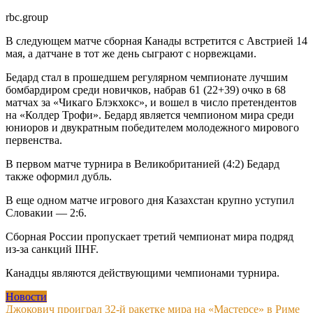
rbc.group
В следующем матче сборная Канады встретится с Австрией 14
мая, а датчане в тот же день сыграют с норвежцами.
Бедард стал в прошедшем регулярном чемпионате лучшим
бомбардиром среди новичков, набрав 61 (22+39) очко в 68
матчах за «Чикаго Блэкхокс», и вошел в число претендентов
на «Колдер Трофи». Бедард является чемпионом мира среди
юниоров и двукратным победителем молодежного мирового
первенства.
В первом матче турнира в Великобританией (4:2) Бедард
также оформил дубль.
В еще одном матче игрового дня Казахстан крупно уступил
Словакии — 2:6.
Сборная России пропускает третий чемпионат мира подряд
из-за санкций IIHF.
Канадцы являются действующими чемпионами турнира.
Новости
Навигация
Джокович проиграл 32-й ракетке мира на «Мастерсе» в Риме