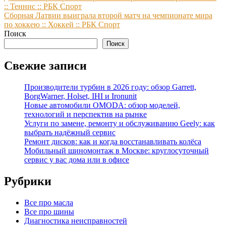
:: Теннис :: РБК Спорт
по
Сборная Латвии выиграла второй матч на чемпионате мира
записям
по хоккею :: Хоккей :: РБК Спорт
Поиск
Поиск
Свежие записи
Производители турбин в 2026 году: обзор Garrett,
BorgWarner, Holset, IHI и Ironunit
Новые автомобили OMODA: обзор моделей,
технологий и перспектив на рынке
Услуги по замене, ремонту и обслуживанию Geely: как
выбрать надёжный сервис
Ремонт дисков: как и когда восстанавливать колёса
Мобильный шиномонтаж в Москве: круглосуточный
сервис у вас дома или в офисе
Рубрики
Все про масла
Все про шины
Диагностика неисправностей