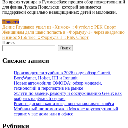
Во время турнира в Гуммерсбахе прошел сбор пожертвований
для фонда Лукаса Подольски, который занимается
поддержкой социально незащищенных детей и молодежи.
Новости
Навигация
Денис Глушаков ушел из «Химок» :: Футбол :: РБК Спорт
Женщинам дали шанс попасть в «Формулу-1» через академию
по
и взнос $156 тыс. :: Формула-1 :: РБК Спорт
записям
Поиск
Поиск
Свежие записи
Производители турбин в 2026 году: обзор Garrett,
BorgWarner, Holset, IHI и Ironunit
Новые автомобили OMODA: обзор моделей,
технологий и перспектив на рынке
Услуги по замене, ремонту и обслуживанию Geely: как
выбрать надёжный сервис
Ремонт дисков: как и когда восстанавливать колёса
Мобильный шиномонтаж в Москве: круглосуточный
сервис у вас дома или в офисе
Рубрики