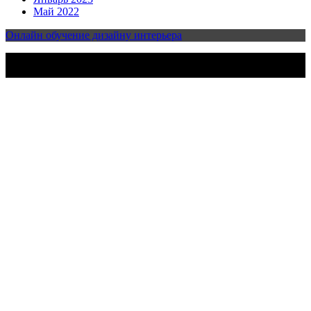
Май 2022
Онлайн обучение дизайну интерьера
2023-2025 | Все права защищены | Design & develop by
AmpleThemes