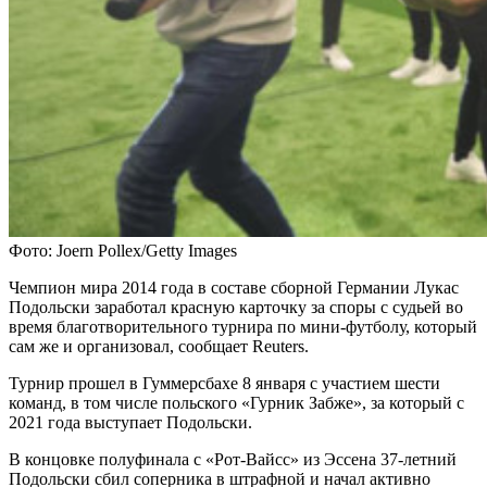
Фото: Joern Pollex/Getty Images
Чемпион мира 2014 года в составе сборной Германии Лукас
Подольски заработал красную карточку за споры с судьей во
время благотворительного турнира по мини-футболу, который
сам же и организовал, сообщает Reuters.
Турнир прошел в Гуммерсбахе 8 января с участием шести
команд, в том числе польского «Гурник Забже», за который с
2021 года выступает Подольски.
В концовке полуфинала с «Рот-Вайсс» из Эссена 37-летний
Подольски сбил соперника в штрафной и начал активно