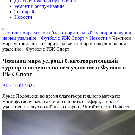
Диагностика неисправностей
Ремонт и обслуживание
Тест драйв
Новости
Чемпион мира устроил благотворительный турнир и получил
на нем удаление :: Футбол :: РБК Спорт
>
Новости
>
Чемпион
мира устроил благотворительный турнир и получил на нем
удаление :: Футбол :: РБК Спорт
Чемпион мира устроил благотворительный
турнир и получил на нем удаление :: Футбол ::
РБК Спорт
Alex
10.01.2023
Лукас Подольски во время благотворительного матча по
мини-футболу начал активно спорить с рефери, а после
удаления плеснул водой в его сторону
Читайте нас в Новости