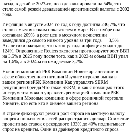
назад, в декабре 2023-го, песо девальвировали на 54%, это
стало самой резкой девальвацией аргентинской валюты с 2002
года.
Инфляция в августе 2024-го год к году достигла 236,7%, что
стало самым высоким показателем в мире. В сентябре она
составила 209%, а рост цен в месячном исчислении
замедлился до самого низкого уровня за три года — 3,5%.
Аналитики ожидают, что к концу года инфляция упадет до
124%. Опрошенные Reuters эксперты прогнозируют рост ВВП
на 3,5% в 2025 году после того, как в 2023-м объем ВВП упал
на 1,6%, а в 2024-м на ожидаемые 3,7%.
Новости компаний РБК Компании Новые организации в
сфере общественного питания Изучите игроков рынка в
вашем регионе
РБК Компании Как управлять SERM
репутацией бренда Что такое SERM, и как с помощью этого
инструмента можно управлять репутацией компании
РБК
Компании Молодые компании в сфере розничной торговли
Узнайте, кто есть кто в бизнесе вашего региона
В стране фиксируют резкий рост спроса на местную валюту
вопреки попыткам властей распространить доллар. Снижение
процентных ставок с рекордного 133% до 40% подпитывает
спрос на кредиты. Один из драйверов кредитного спроса —