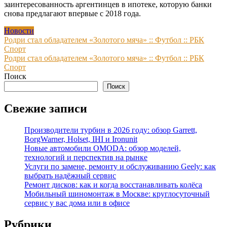
заинтересованность аргентинцев в ипотеке, которую банки
снова предлагают впервые с 2018 года.
Новости
Навигация
Родри стал обладателем «Золотого мяча» :: Футбол :: РБК
Спорт
по
Родри стал обладателем «Золотого мяча» :: Футбол :: РБК
записям
Спорт
Поиск
Поиск
Свежие записи
Производители турбин в 2026 году: обзор Garrett,
BorgWarner, Holset, IHI и Ironunit
Новые автомобили OMODA: обзор моделей,
технологий и перспектив на рынке
Услуги по замене, ремонту и обслуживанию Geely: как
выбрать надёжный сервис
Ремонт дисков: как и когда восстанавливать колёса
Мобильный шиномонтаж в Москве: круглосуточный
сервис у вас дома или в офисе
Рубрики