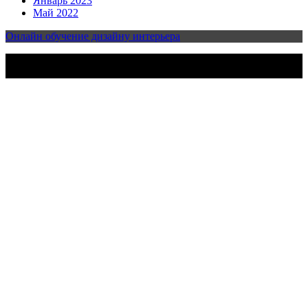
Январь 2023
Май 2022
Онлайн обучение дизайну интерьера
2023-2025 | Все права защищены | Design & develop by
AmpleThemes